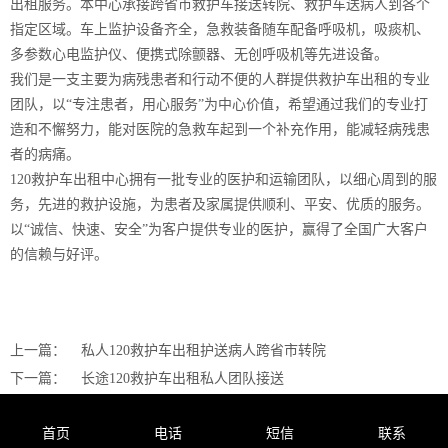
出租服务。本中心承接跨省市救护车接送转院、救护车送病人到各个
指定区域。车上监护设备齐全，急救装备随车配备呼吸机，吸痰机、
多参数心电监护仪、便携式除颤器、无创呼吸机等先进设备。
我们是一支主要为病残患者和行动不便的人群提供救护车出租的专业
团队，以“专注患者，用心服务”为中心价值，希望通过我们的专业打
造和不懈努力，能对医院的急救车起到一个补充作用，能减轻病残患
者的病痛。
120救护车出租中心拥有一批专业的医护和运输团队，以细心周到的服
务，先进的救护设施，为患者及家属提供顺利、平安、优质的服务。
以“诚信、快速、安全”为客户提供专业的医护，赢得了全国广大客户
的信赖与好评。
上一篇：
私人120救护车出租护送病人跨省市转院
下一篇：
长途120救护车出租私人团队接送
首页
电话
短信
联系