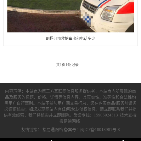
胡杨河市救护车出租电话多少
共
1
页
1
条记录
内容声明：本站点为第三方互联网信息服务提供者，本站点内所展现的商
品及服务的标题、价格、详情等信息内容，其真实性、准确性和合法性均
需用户自行甄别。本站不参与用户间交易行为，您在购买商品/服务前请务
必谨慎核实；如您发现网站内有任何违法/侵权信息，请立即联系我们并提
供有效线索，我们将核实并立即删除。反馈专线：15905924513 技术支持:
搜易通网络
友情链接：
搜易通网络
备案号：闽ICP备18018981号-8