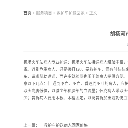
首页
> 服务项目 > 救护车护送回家 > 正文
胡杨河
机场火车站病人专业护送：机场火车站接送病人经验丰富，
备。遇到危重病人，好是拨打120，要救护车，但有时往
车，请求帮助运送，而许多驾驶员也乐于给病人提供方便。
意以下几点：佳 遇到咯血、呕血、昏迷而呕吐的病人，应
取头高脚低位，以减少部和脑部的血流量；休克病人采取头
少；骨折病人要用木板、木棍固定，以防骨折加重或刺伤血
上一篇：
救护车护送病人回家价格