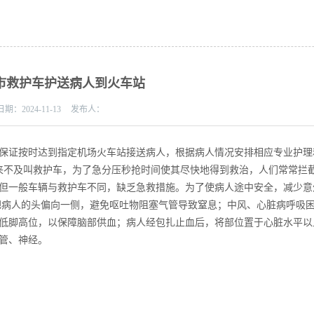
市救护车护送病人到火车站
日期：
2024-11-13
发布人：
保证按时达到指定机场火车站接送病人，根据病人情况安排相应专业护理
往来不及叫救护车，为了急分压秒抢时间使其尽快地得到救治，人们常常拦
但一般车辆与救护车不同，缺乏急救措施。为了使病人途中安全，减少意
把病人的头偏向一侧，避免呕吐物阻塞气管导致窒息；中风、心脏病呼吸
低脚高位，以保障脑部供血；病人经包扎止血后，将部位置于心脏水平以
管、神经。